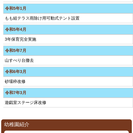
令和5年1月
もも組テラス雨除け用可動式テント設置
令和5年4月
3年保育完全実施
令和5年7月
山すべり台撤去
令和6年3月
砂場枠改修
令和7年3月
遊戯室ステージ床改修
幼稚園紹介