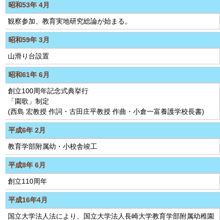
昭和53年 4月
観察参加、教育実地研究総論が始まる。
昭和59年 3月
山滑り台設置
昭和61年 6月
創立100周年記念式典挙行
「園歌」制定
(西島 宏教授 作詞・古田庄平教授 作曲・小倉一富養護学校長書)
平成6年 2月
教育学部附属幼・小校舎竣工
平成8年 6月
創立110周年
平成16年4月
国立大学法人法により、国立大学法人長崎大学教育学部附属幼稚園