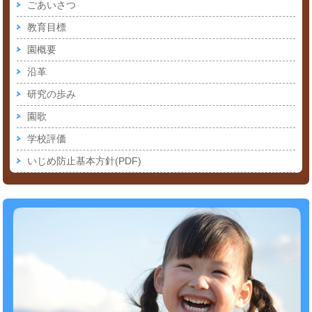
ごあいさつ
教育目標
園概要
沿革
研究の歩み
園歌
学校評価
いじめ防止基本方針(PDF)