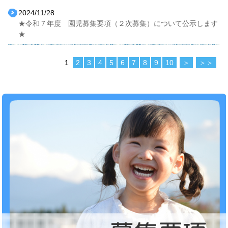
2024/11/28
★令和７年度 園児募集要項（２次募集）について公示します
★
1
2
3
4
5
6
7
8
9
10
＞
＞＞